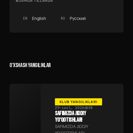
BOSHQA TILLARDA
English
Русский
EN
RU
O'XSHASH YANGILIKLAR
KLUB YANGILIKLARI
29-iyul, 2026
38
SAFIMIZDA JIDDIY
YO‘QOTISHLAR!
SAFIMIZDA JIDDIY
YO‘QOTISHLAR!