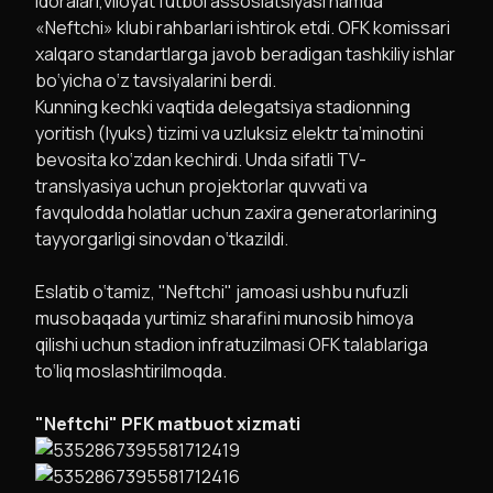
idoralari,viloyat futbol assosiatsiyasi hamda
«Neftchi» klubi rahbarlari ishtirok etdi. OFK komissari
xalqaro standartlarga javob beradigan tashkiliy ishlar
bo‘yicha o‘z tavsiyalarini berdi.
Kunning kechki vaqtida delegatsiya stadionning
yoritish (lyuks) tizimi va uzluksiz elektr ta’minotini
bevosita ko‘zdan kechirdi. Unda sifatli TV-
translyasiya uchun projektorlar quvvati va
favqulodda holatlar uchun zaxira generatorlarining
tayyorgarligi sinovdan o‘tkazildi.
Eslatib o‘tamiz, "Neftchi" jamoasi ushbu nufuzli
musobaqada yurtimiz sharafini munosib himoya
qilishi uchun stadion infratuzilmasi OFK talablariga
to‘liq moslashtirilmoqda.
"Neftchi" PFK matbuot xizmati