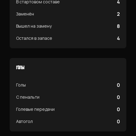
4
В стартовом составе
2
Заменён
8
Вышел на замену
4
Остался в запасе
ГОЛЫ
0
Голы
0
С пенальти
0
Голевые передачи
0
Автогол