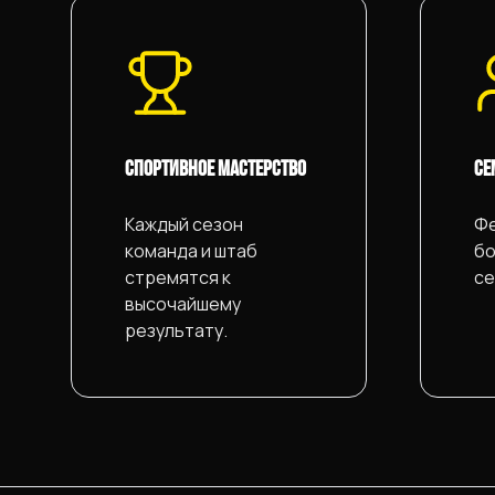
СПОРТИВНОЕ МАСТЕРСТВО
СЕ
Каждый сезон
Фе
команда и штаб
бо
стремятся к
се
высочайшему
результату.