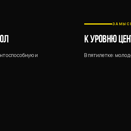
ЗАМЫС
БОЛ
К УРОВНЮ ЦЕН
ентоспособную и
В пятилетке: молод