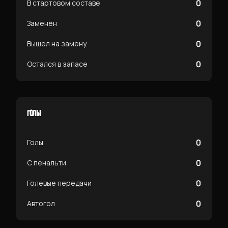
0
В стартовом составе
0
Заменён
0
Вышел на замену
0
Остался в запасе
ГОЛЫ
0
Голы
0
С пенальти
0
Голевые передачи
0
Автогол