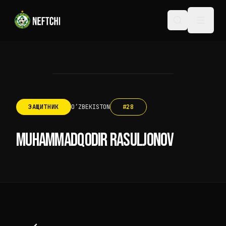
ЗАЩИТНИК
OʻZBEKISTON
#
28
MUHAMMADQODIR RASULJONOV