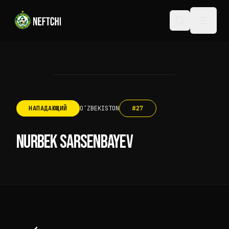
НАПАДАЮЩИЙ
OʻZBEKISTON
#
27
NURBEK SARSENBAYEV