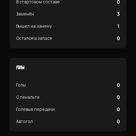
0
В стартовом составе
3
Заменён
1
Вышел на замену
0
Остался в запасе
ГОЛЫ
0
Голы
0
С пенальти
0
Голевые передачи
0
Автогол