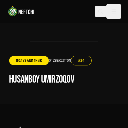
ПОЛУЗАЩИТНИК
OʻZBEKISTON
#
24
HUSANBOY UMIRZOQOV