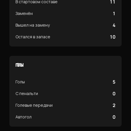
11
В стартовом составе
1
Заменён
4
Вышел на замену
10
Остался в запасе
ГОЛЫ
5
Голы
0
С пенальти
2
Голевые передачи
0
Автогол