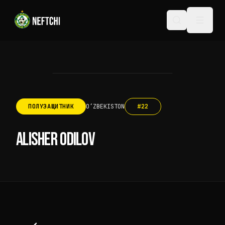
ПОЛУЗАЩИТНИК
OʻZBEKISTON
#
22
ALISHER ODILOV