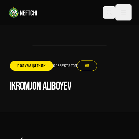
ПОЛУЗАЩИТНИК
OʻZBEKISTON
#
5
IKROMJON ALIBOYEV