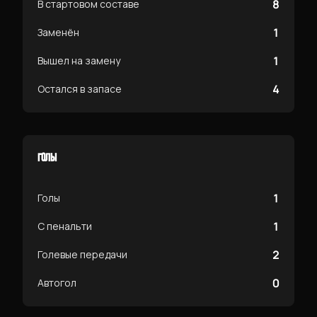
8
В стартовом составе
1
Заменён
1
Вышел на замену
4
Остался в запасе
ГОЛЫ
1
Голы
1
С пенальти
2
Голевые передачи
0
Автогол