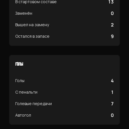
13
В стартовом составе
0
Заменён
2
Вышел на замену
9
Остался в запасе
ГОЛЫ
4
Голы
1
С пенальти
7
Голевые передачи
0
Автогол