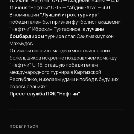
10 июня
"Нефтчи" U-15 — Академия АФИМ —
4:0
11 июня
"Нефтчи" U-15 — "Абдыш-Ата" —
3:0
​В номинации
"Лучший игрок турнира"
победителем был признан футболист академии
"Нефтчи" Иброхим Тухтасинов, а
лучшим
бомбардиром
турнира стал Саидмахмудхон
Махмудов.
​От имени нашей команды и многочисленных
болельщиков искренне поздравляем команду
"Нефтчи" U-15, ставшую победителем
международного турнира в Кыргызской
Республике, и желаем удачи и побед в будущих
соревнованиях!
Пресс-служба ПФК "Нефтчи"
ПОДЕЛИТЬСЯ